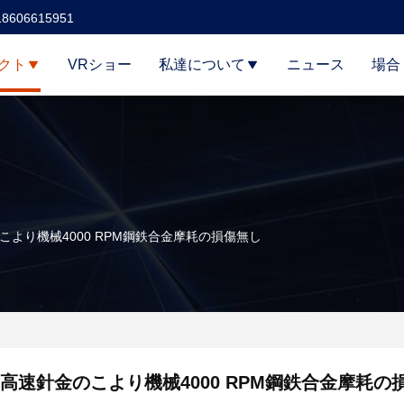
18606615951
クト
VRショー
私達について
ニュース
場合
こより機械4000 RPM鋼鉄合金摩耗の損傷無し
高速針金のこより機械4000 RPM鋼鉄合金摩耗の