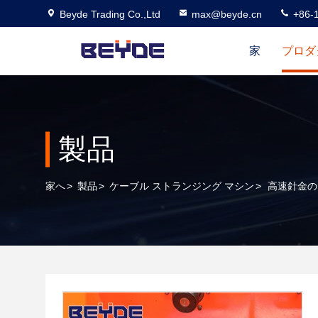
Beyde Trading Co.,Ltd
max@beyde.cn
+86-
家
プロダ
製品
家へ
>
製品
>
ケーブル ストランジング マシン
>
高速針金の