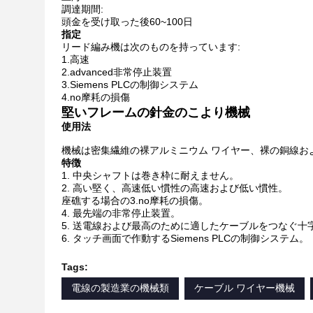
調達期間:
頭金を受け取った後60~100日
指定
リード編み機は次のものを持っています:
1.高速
2.advanced非常停止装置
3.Siemens PLCの制御システム
4.no摩耗の損傷
堅いフレームの針金のこより機械
使用法
機械は密集繊維の裸アルミニウム ワイヤー、裸の銅線お
特徴
1. 中央シャフトは巻き枠に耐えません。
2. 高い堅く、高速低い慣性の高速および低い慣性。
座礁する場合の3.no摩耗の損傷。
4. 最先端の非常停止装置。
5. 送電線および最高のために適したケーブルをつなぐ十
6. タッチ画面で作動するSiemens PLCの制御システム。
Tags:
電線の製造業の機械類
ケーブル ワイヤー機械