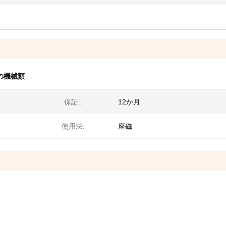
の機械類
保証::
12か月
使用法:
座礁