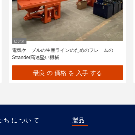
ビデオ
電気ケーブルの生産ラインのためのフレームの
Strander高速堅い機械
最良 の 価格 を 入手 する
ち に つい て
製品