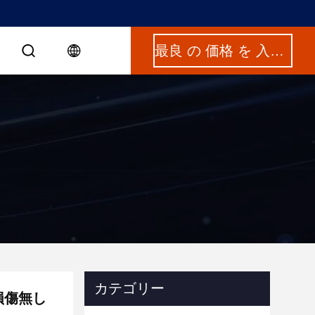
最良 の 価格 を 入手 する
カテゴリー
損傷無し