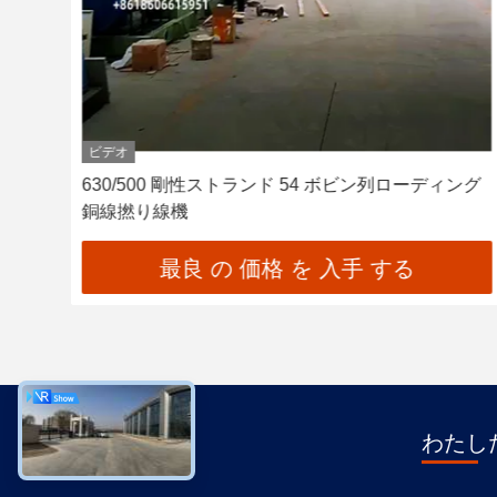
ビデオ
ルミ
630/500 剛性ストランド 54 ボビン列ローディング
銅線撚り線機
最良 の 価格 を 入手 する
わたした