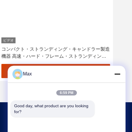
ビデオ
ビデ
コンパクト・ストランディング・キャンドラー製造
1+
機器 高速・ハード・フレーム・ストランディン
ル 
グ・マシン
最良 の 価格 を 入手 する
Max
6:59 PM
Good day, what product are you looking 
for?
連絡 ください