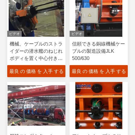
ビデオ
ビデオ
機械、ケーブルのストラ
信頼できる銅線機械ケー
イダーの潜水艦のねじれ
ブルの製造設備JLK
ボディを置く中心付きの
500/630
Armouring
最良 の 価格 を 入手 する
最良 の 価格 を 入手 する