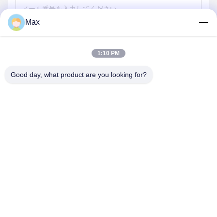
Max
送信する
1:10 PM
Good day, what product are you looking for?
BEYDE TRADING CO.,LTD
max@beyde.cn
+86-18606615951
シャワ町,河江市,カン州市,河北省,中国