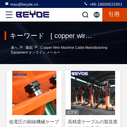
max@beyde.cn
+86-18606615951
引用
キーワード [ copper wire machine cable manufacturing equipment ] マッチ 120 製品
>
>
家へ
製品
Copper Wire Machine Cable Manufacturing
Equipment オンライン メーカー
ビデオ
低電圧の銅線機械ケーブ
高精度ケーブルの製造業