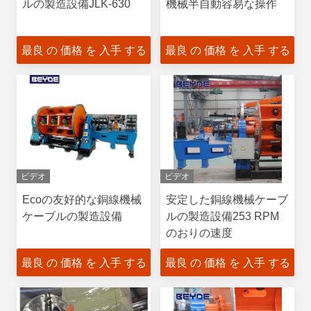
ルの製造設備JLK-630
機械半自動容易な操作
最良 の 価格 を 入手 する
最良 の 価格 を 入手 する
ビデオ
ビデオ
Ecoの友好的な銅線機械
安定した銅線機械ケーブ
ケーブルの製造設備
ルの製造設備253 RPM
のおりの速度
最良 の 価格 を 入手 する
最良 の 価格 を 入手 する