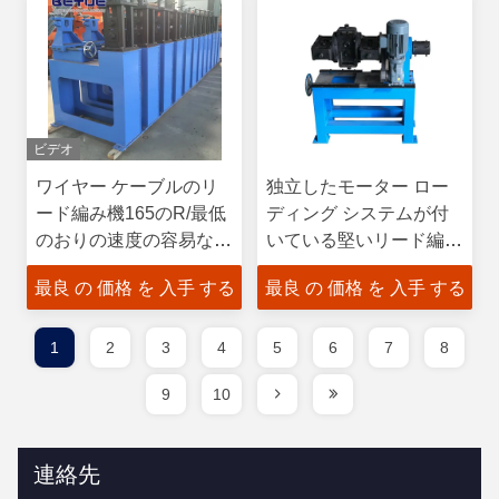
ビデオ
ワイヤー ケーブルのリ
独立したモーター ロー
ード編み機165のR/最低
ディング システムが付
のおりの速度の容易な操
いている堅いリード編み
作
機Jlk-630
最良 の 価格 を 入手 する
最良 の 価格 を 入手 する
1
2
3
4
5
6
7
8
9
10
連絡先