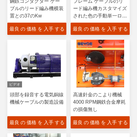
鋼鉄コンダクター ケー
フレーム ケーブルのリ
ブルのリード編み機横装
ード編み機カスタマイズ
置との37のKw
された色の手動単一ロー
ディング
最良 の 価格 を 入手 する
最良 の 価格 を 入手 する
ビデオ
頭部を録音する電気銅線
高速針金のこより機械
機械ケーブルの製造設備
4000 RPM鋼鉄合金摩耗
の損傷無し
最良 の 価格 を 入手 する
最良 の 価格 を 入手 する