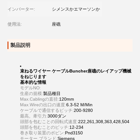
インバーター:
シメンスかエマーソンか
使用法:
座礁
製品説明
束ねるワイヤー ケーブルBuncher座礁のレイアップ機械
をねじります
基本的な情報
モデルNO:
生産の規模:
製品種目
Max.Cablingの直径:
120mm
Max.Wireの出口の速度:
6.3-52 M/Min
ケーブルで通信するピッチ:
200-9280
最高。牽引力:
3000ダン
頭部を包むことの回転式速度:
222,261,308,363,428,504
頭部を包むことのピッチ:
12-234
巻き取り装置のボビン:
Pnd3150
モーター ブランド:
Siemens