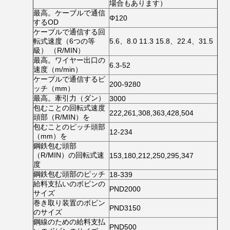
場合もあります）
最高。ケーブルで通信
Φ120
するOD
ケーブルで通信する回
転式速度（6つの等
5.6、8.0 11.3 15.8、22.4、31.5
級） （R/MIN）
最高。ワイヤー出口の
6.3-52
速度（m/min）
ケーブルで通信するピ
200-9280
ッチ（mm）
最高。牽引力（ダン）
3000
包むことの回転式速度
222,261,308,363,428,504
頭部（R/MIN）を
包むことのピッチ頭部
12-234
（mm）を
鋼鉄包む頭部
（R/MIN）の回転式速
153,180,212,250,295,347
度
鋼鉄包む頭部のピッチ
18-339
給料支払いのボビンの
PND2000
サイズ
巻き取り装置のボビン
PND3150
のサイズ
鋼線のための給料支払
PND500