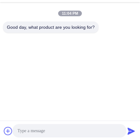
線
最良 の 価格 を 入手 する
最良 の 価格 を 入手 する
11:04 PM
Good day, what product are you looking for?
BEYDE TRADING CO.,LTD
max@beyde.cn
+86-18606615951
シャワ町,河江市,カン州市,河北省,中国
中国 良質 ケーブル ストランジング マシン 提供者 著作権 2018-2026 Beyde
Trading Co.,Ltd すべての権利は保護されています.