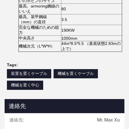
いのボビンのサイズ
最高。armoring鋼線の
80
いいえ
最高。装甲鋼線
3.5
（mm）の直径
完全な機械のための総
190KW
力
中央高さ
1000mm
44m*8.5*5.5 （基底状態2.83mの
機械次元（L*W*H）
上で）
Tags:
装置を置くケーブル
機械を置くケーブル
機械を置く中心
連絡先
連絡先:
Mr. Max Xu