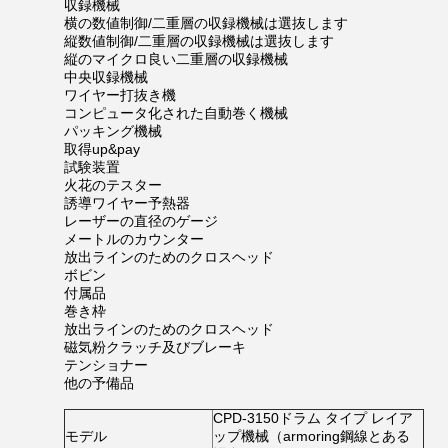
収録機械
横の数値制御/二重層の収録機械は選抜します
縦数値制御/二重層の収録機械は選抜します
縦のマイクロ良い二重層の収録機械
中央収録機械
ワイヤー打抜き機
コンピュータ化された自動巻く機械
パッキング機械
取得up&pay
試験装置
火花のテスター
誘導ワイヤー予熱器
レーザーの直径のゲージ
メートルのカウンター
放出ラインのためのクロスヘッド
ボビン
付属品
巻き枠
放出ラインのためのクロスヘッド
磁気粉クラッチ及びブレーキ
テンショナー
他の予備品
CPD-3150ドラム タイプ レイア
モデル
ップ機械（armoring鋼線とある