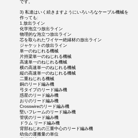
です。
3) 私達はいく続きますようにいろいろなケーブル機械を
作っても:
1.放出ライン
化学泡立つ放出ライン
物理的な泡立つ放出ライン
芯を取られたワイヤー絶縁材の放出ライン
ジャケットの放出ライン
単一のねじれる機械
片持梁単一のねじれる機械
高速単一のねじれる機械
横の高速単一のねじれる機械
縦の高速単一のねじれる機械
二重ねじれる機械
銅のリード編み機
弓タイプのリード編み機
惑星のリード編み機
おりのリード編み機
Crosswireのリード編み機
堅いフレームのリード編み機
管状のリード編み機
ドラム リード編み機
背部ねじれの三重中心のリード編み機
幼虫の運搬量の単位