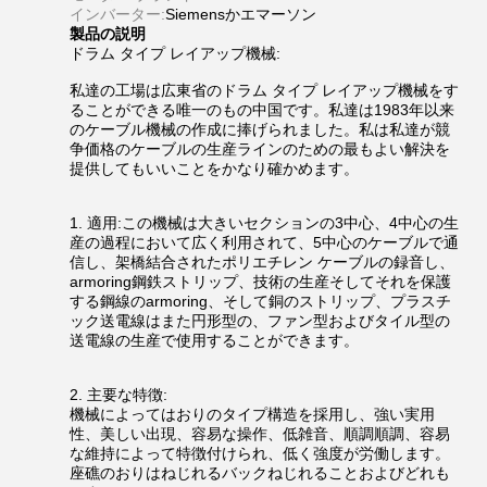
インバーター:
Siemensかエマーソン
製品の説明
ドラム タイプ レイアップ機械:
私達の工場は広東省のドラム タイプ レイアップ機械をす
ることができる唯一のもの中国です。私達は1983年以来
のケーブル機械の作成に捧げられました。私は私達が競
争価格のケーブルの生産ラインのための最もよい解決を
提供してもいいことをかなり確かめます。
1. 適用:この機械は大きいセクションの3中心、4中心の生
産の過程において広く利用されて、5中心のケーブルで通
信し、架橋結合されたポリエチレン ケーブルの録音し、
armoring鋼鉄ストリップ、技術の生産そしてそれを保護
する鋼線のarmoring、そして銅のストリップ、プラスチ
ック送電線はまた円形型の、ファン型およびタイル型の
送電線の生産で使用することができます。
2. 主要な特徴:
機械によってはおりのタイプ構造を採用し、強い実用
性、美しい出現、容易な操作、低雑音、順調順調、容易
な維持によって特徴付けられ、低く強度が労働します。
座礁のおりはねじれるバックねじれることおよびどれも