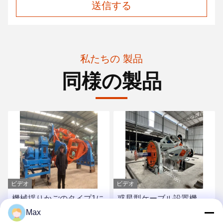
送信する
私たちの 製品
同様の製品
ビデオ
ビデオ
機械揺りかごのタイプ1に
惑星型ケーブル設置機
+1+3/1250 Ecoを友好的に
1250/1+4 エネルギー効率
Max
作る多中心50rpmの送電