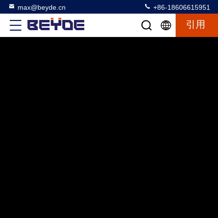
max@beyde.cn
+86-18606615951
引用