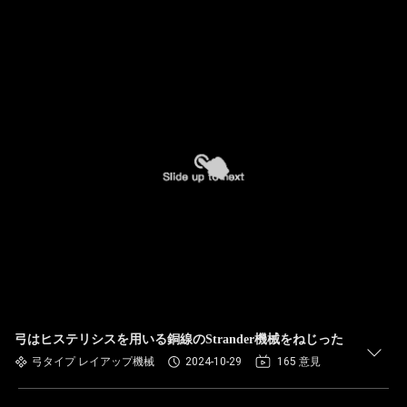
弓はヒステリシスを用いる銅線のStrander機械をねじった
弓タイプ レイアップ機械
2024-10-29
165 意見