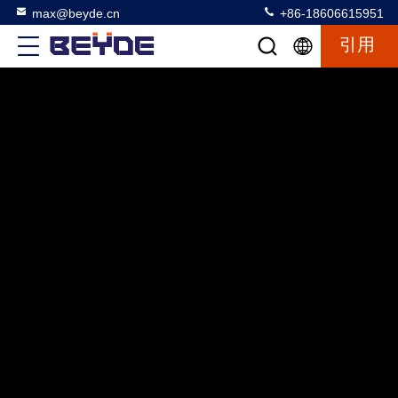
max@beyde.cn
+86-18606615951
引用