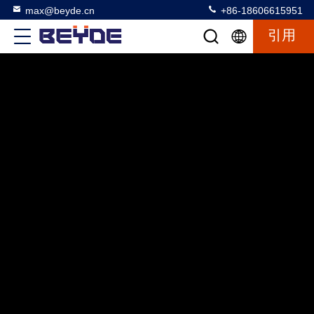
max@beyde.cn
+86-18606615951
引用