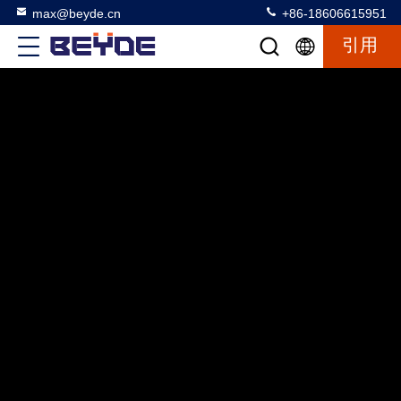
max@beyde.cn
+86-18606615951
引用