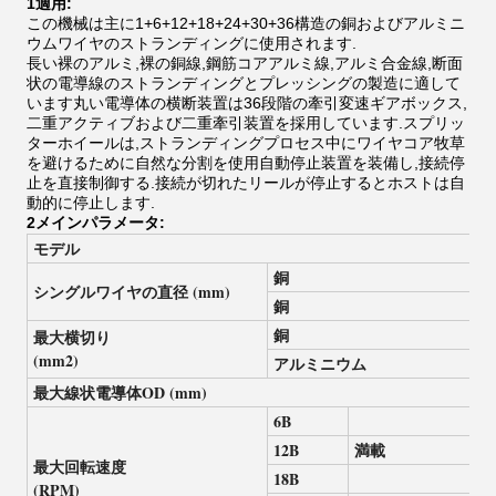
1適用:
この機械は主に1+6+12+18+24+30+36構造の銅およびアルミニ
ウムワイヤのストランディングに使用されます.
長い裸のアルミ,裸の銅線,鋼筋コアアルミ線,アルミ合金線,断面
状の電導線のストランディングとプレッシングの製造に適して
います丸い電導体の横断装置は36段階の牽引変速ギアボックス,
二重アクティブおよび二重牽引装置を採用しています.スプリッ
ターホイールは,ストランディングプロセス中にワイヤコア牧草
を避けるために自然な分割を使用自動停止装置を装備し,接続停
止を直接制御する.接続が切れたリールが停止するとホストは自
動的に停止します.
2メインパラメータ:
モデル
銅
シングルワイヤの直径 (mm)
銅
銅
最大横切り
(mm2)
アルミニウム
最大線状電導体OD (mm)
6B
12B
満載
最大回転速度
18B
(RPM)