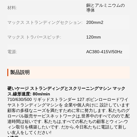
銅とアルミニウムの
材料:
導体
マックス ストランディングセクション:
200mm2
マックス トラバースピッチ:
120mm
電源:
AC380-415V/50Hz
製品説明
硬いケージ ストランディングとスクリーニングマシン マック
ス.線形速度: 80m/min
710/630/500 リギッドストランダー 127 ボビンローロードワイ
ヤストランディングマシンを 企業や個人向けに 設計しています
顧客の多様なニーズを満たすために常に努力します. 私たちのグ
ローバル販売サービスネットワークは,世界中のすべてのので,配
達時間は短いです. 私たちは,すべての私たちの顧客とウィン-ウ
ィン取引を構築したいです. だから,今日私たちに電話して新し
い友人をしてください!