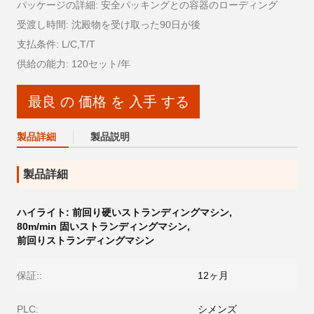
パッケージの詳細: 安全パッキングとの容器のローディング
受渡し時間: 沈殿物を受け取った90日が後
支払条件: L/C,T/T
供給の能力: 120セット/年
最良 の 価格 を 入手 する
製品詳細
製品説明
製品詳細
ハイライト:
前回り硬いストランディングマシン
,
80m/min 固いストランディングマシン
,
前回りストランディングマシン
保証::
12ヶ月
PLC:
シメンズ