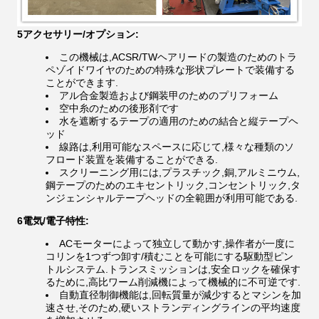
5アクセサリー/オプション:
この機械は,ACSR/TWヘアリードの製造のためのトラ
ペゾイドワイヤのための特殊な形状プレートで装備する
ことができます.
アル合金製造および鋼装甲のためのプリフォーム
空中糸のための後形剤です
水を遮断するテープの適用のための結合と縦テープヘ
ッド
線路は,利用可能なスペースに応じて,様々な種類のソ
フロード装置を装備することができる.
スクリーニング用には,プラスチック,銅,アルミニウム,
鋼テープのためのエキセントリック,コンセントリック,タ
ンジェンシャルテープヘッドの全範囲が利用可能である.
6電気/電子特性:
ACモーターによって独立して動かす,操作者が一度に
コリンを1つずつ卸す/積むことを可能にする駆動型ピン
トルシステム.トランスミッションは,安全ロックを確保す
るために,高比ワーム削減機によって機械的に不可逆です.
自動直径制御機能は,回転質量が減少するとマシンを加
速させ,そのため,硬いストランディングラインの平均速度