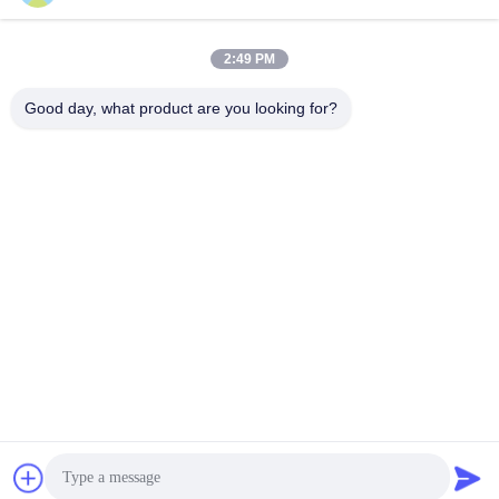
マシン / 電源ケーブルスト
能ワイヤ扭曲機械
ランディングマシン
最良 の 価格 を 入手 する
最良 の 価格 を 入手 する
2:49 PM
Good day, what product are you looking for?
BEYDE TRADING CO.,LTD
max@beyde.cn
+86-18606615951
シャワ町,河江市,カン州市,河北省,中国
中国 良質 ケーブル ストランジング マシン 提供者 著作権 2018-2026 Beyde
Trading Co.,Ltd すべての権利は保護されています.