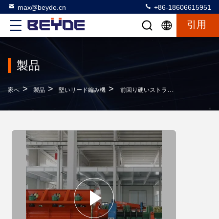
max@beyde.cn
+86-18606615951
引用
製品
>
>
>
家へ
製品
堅いリード編み機
前回り硬いストランディングマシン 最大線形速度80m/min