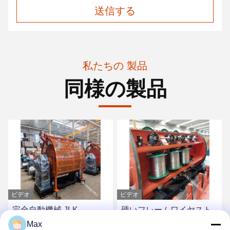
送信する
私たちの 製品
同様の製品
ビデオ
ビデオ
硬いフレームワイヤスト
AAACワイヤストランデ
ランディング&トウィスト
ィング機器のための高性
Max