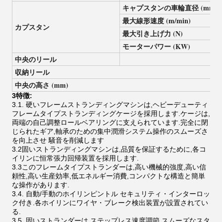
キャプスタンの車輪直径 (mm)
最大線形速度 (m/min)
カプスタン
最大引き上げ力 (N)
モーターパワー (KW)
中央のリール
収納リール
中央の高さ (mm)
3特徴:
3.1. 硬いフレームストランディングマシンは,ヘビーデューティ
フレームタイプストランディングケージを採用します.ケージは,
両端の自己調整ロールベアリングに支えられています.完全に閉
じられたギア,軸承のための集中潤滑システム操作のスムーズさ
を向上させ 騒音を削減します
3.2固いストランディングマシンは,品質を保証するために,各コ
イリンに恒常張力回帰装置を採用します.
3.3このフレームタイプストランダーは,高い機械的強度,高い信
頼性,高い生産効率,低エネルギー消費,コンパクトな構造と簡単
な操作があります.
3.4. 自動/手動のホイリンピントル セキュリティ・インターロッ
ク付き.各ホイリンにワイヤ・ブレーク検出装置が設置されてい
る.
3.5. 固いストランダーは,ステップレス速度調節,スムーズなスタ