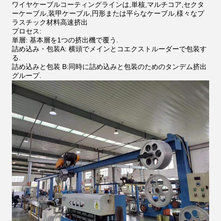
ワイヤケーブルコーティングラインは,単核,マルチコア,セクタ
ーケーブル,装甲ケーブル,円形または平らなケーブル,様々なプ
ラスチック材料高速挤出
プロセス:
単層: 基本層を1つの挤出機で覆う.
詰め込み・包装A: 横頭でメインとコエクストルーダーで包装す
る.
詰め込みと包装 B:同時に詰め込みと包装のためのタンデム挤出
グループ.