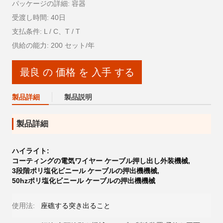
パッケージの詳細: 容器
受渡し時間: 40日
支払条件: L / C、T / T
供給の能力: 200 セット/年
最良 の 価格 を 入手 する
製品詳細
製品説明
製品詳細
ハイライト:
コーティングの電気ワイヤー ケーブル押し出し外装機械
,
3段階ポリ塩化ビニール ケーブルの押出機機械
,
50hzポリ塩化ビニール ケーブルの押出機機械
使用法:
座礁する突き出ること