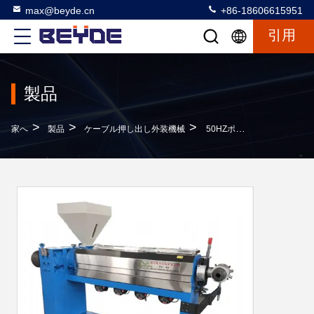
max@beyde.cn
+86-18606615951
引用
製品
>
>
>
家へ
製品
ケーブル押し出し外装機械
50HZポリ塩化ビニール ケーブルの押出機機械コーティング電気ワイヤー作成