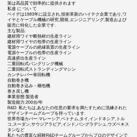
策は高品質で効率的に提供されます
私達 に つい て
ベイデは1983年に設立され,技術革新のハイテク企業であり,ワ
イヤとケーブル機械の研究,開発,エンジニアリング,製造および
販売に特化した企業です.
主な製品:
建材用ワイヤ断熱材の生産ライン
建材用ワイヤの包帯の生産ライン
電源ケーブルの絶縁装置の生産ライン
電源ケーブルの包帯の生産ライン
高速挤出生産ライン
二重回転式バングリング機械
二重回転式ストランディングマシン
カンチレバー単回転機
自動巻き機
自動巻き込み・梱包機
巻き戻し機
事業形態:製造者
製造能力:200台/年
R&D: 私たちは,あなたの任意の要求を満たすために洗練された
デザインチームグループを持っています.
世界市場カバー:マレーシア,ベトナム,タイ,インドネシア,トル
コ,スーダン,サウジアラビア,インド,バングラデシュ,ウズベキス
タンなど
私たちの豊富な経験R&Dチームグループからプロのデザインで