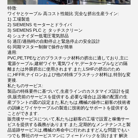
特徴:
ワイヤとケーブル 高コスト性能比 完全な挤出生産ライン:
1) 工場製造
2) SIEMENS モーターとドライバ
3) SIEMENS PLC と タッチスクリーン
4) シュナイダー低電圧電気部品
5) 過圧/過熱時の自動停止と緊急停止の安全設計
6) 同期マスター制御で操作が簡単
適用:
PVC,PE,TPEなどのプラスチック材料の挤出に適しており,主に
電源ケーブル,建材ワイヤ,電気ワイヤ,データケーブルなどの隔
離または外膜挤出に使用されます.また,LSHFの挤出のため
に,HFFR,ナイロンおよび他の特殊プラスチック材料は,特別な変
更後.
私たちのサービス:
製品の特殊要件に基づいて,生産ラインのカスタマイズ設計を提
供,販売前のサービスを提供する.必要な場合は,設備の配置の生
産プラントの図の設定また,私たちは,機械の操作に顧客の技術者
の訓練とワイヤケーブルの製造に技術的なサポートを提供する
ことができます.
販売後サービスについて,私たちは顧客の工場で設置と稼働サー
ビスを提供する義務があります.また,定期的なメンテナンスと製
品追跡サービスは,機械の寿命中に行われますどんな問題でもい
つでも 弊社のサービスマンに フィードバックを頂けます 解決