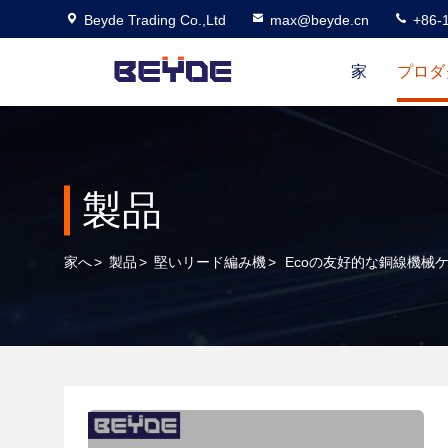
Beyde Trading Co.,Ltd
max@beyde.cn
+86-
家
プロダ
製品
家へ
>
製品
>
堅いリード編み機
>
Ecoの友好的な銅線機械