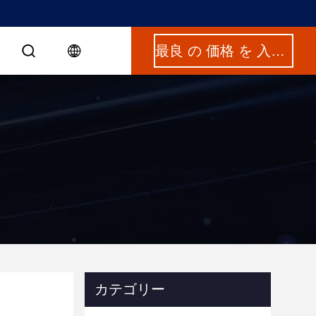
最良 の 価格 を 入手 する
カテゴリー