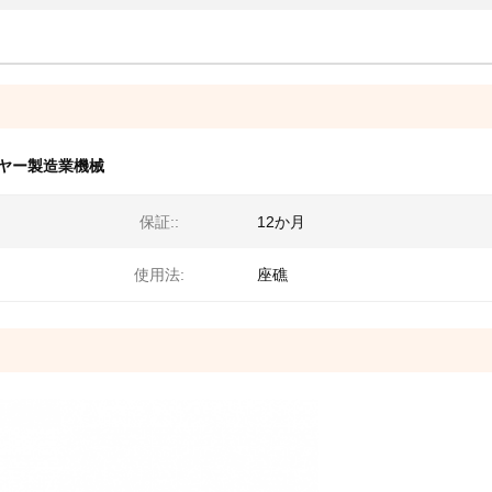
イヤー製造業機械
保証::
12か月
使用法:
座礁