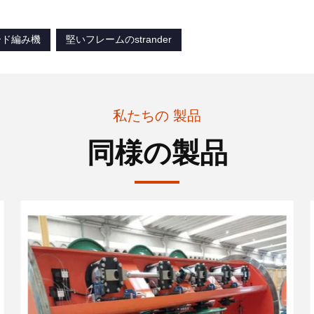
ード編み機
堅いフレームのstrander
私たちの 製品
同様の製品