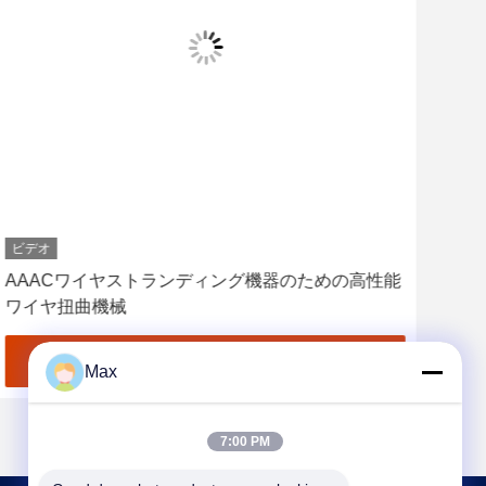
ビデオ
ビデ
AAACワイヤストランディング機器のための高性能
効率
ワイヤ扭曲機械
ダ
最良 の 価格 を 入手 する
Max
7:00 PM