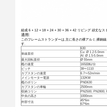
組成 6 + 12 + 18 + 24 + 30 + 36 + 42 リビング 頑
適用:
このフレームストランダーは,主に長さの裸アルミ,裸銅線
す.
630
Cu: Ø 1.2-5.0mm
単線直径
Al: Ø 1.5-5.0mm
最大回転直径
Ø 55mm
檻の速度
165回転/分
ピッチ
38〜1110
カプスタンの速度
6.7〜52m/min
メインモーター電源
132KW
檻のボリン
PND630
カプスタンの車輪
2500mm
収納コリン
PN2500, PN2800,
中央の高さ
1000mm
45*6m
外部寸法
67*6m